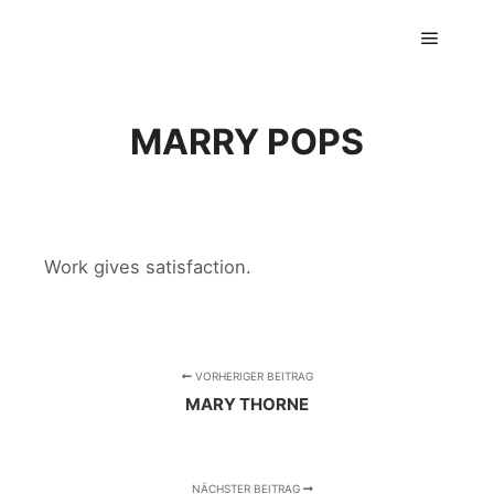
GTS classics
Hauptm
MARRY POPS
Work gives satisfaction.
VORHERIGER BEITRAG
MARY THORNE
NÄCHSTER BEITRAG